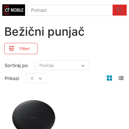
Logo
Potrazi
Potraz
Bežični punjač
Filteri
Sortiraj po
view
v
Prikazi