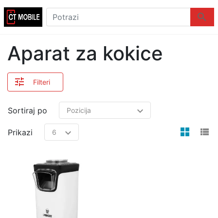
Logo
Potrazi
Potraz
Aparat za kokice
Filteri
Sortiraj po
view
v
Prikazi